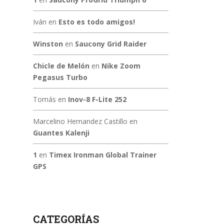
Iván
en
Esto es todo amigos!
Winston
en
Saucony Grid Raider
Chicle de Melón
en
Nike Zoom
Pegasus Turbo
Tomás
en
Inov-8 F-Lite 252
Marcelino Hernandez Castillo
en
Guantes Kalenji
1
en
Timex Ironman Global Trainer
GPS
CATEGORÍAS