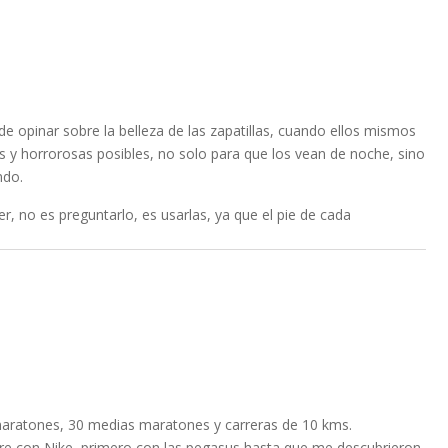
 opinar sobre la belleza de las zapatillas, cuando ellos mismos
 y horrorosas posibles, no solo para que los vean de noche, sino
ndo.
er, no es preguntarlo, es usarlas, ya que el pie de cada
maratones, 30 medias maratones y carreras de 10 kms.
re con Nike, primero con las pegasus hasta que me descubrieron