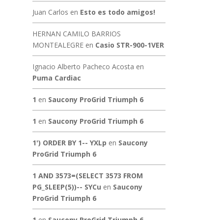
Juan Carlos
en
Esto es todo amigos!
HERNAN CAMILO BARRIOS
MONTEALEGRE
en
Casio STR-900-1VER
Ignacio Alberto Pacheco Acosta
en
Puma Cardiac
1
en
Saucony ProGrid Triumph 6
1
en
Saucony ProGrid Triumph 6
1') ORDER BY 1-- YXLp
en
Saucony
ProGrid Triumph 6
1 AND 3573=(SELECT 3573 FROM
PG_SLEEP(5))-- SYCu
en
Saucony
ProGrid Triumph 6
1
en
Saucony ProGrid Triumph 6