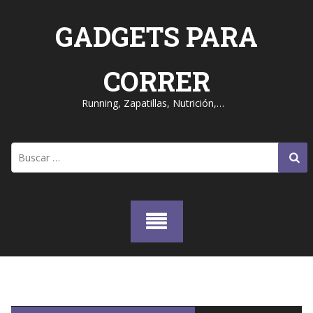
Skip
to
GADGETS PARA
content
CORRER
Running, Zapatillas, Nutrición,…
Buscar: