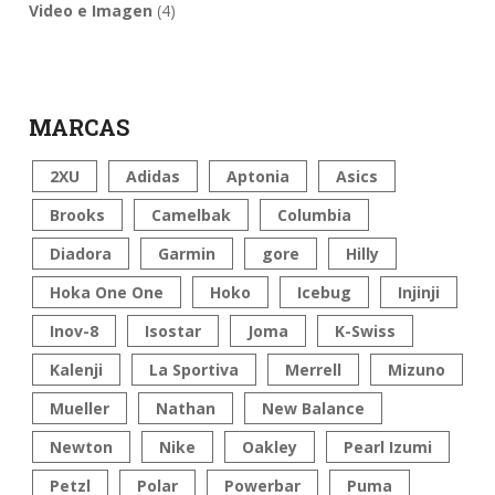
Video e Imagen
(4)
MARCAS
2XU
Adidas
Aptonia
Asics
Brooks
Camelbak
Columbia
Diadora
Garmin
gore
Hilly
Hoka One One
Hoko
Icebug
Injinji
Inov-8
Isostar
Joma
K-Swiss
Kalenji
La Sportiva
Merrell
Mizuno
Mueller
Nathan
New Balance
Newton
Nike
Oakley
Pearl Izumi
Petzl
Polar
Powerbar
Puma