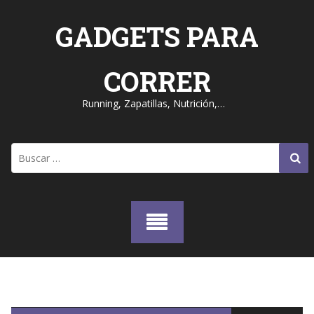
Skip
to
GADGETS PARA
content
CORRER
Running, Zapatillas, Nutrición,…
Buscar: