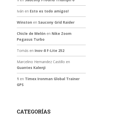
Iván
en
Esto es todo amigos!
Winston
en
Saucony Grid Raider
Chicle de Melón
en
Nike Zoom
Pegasus Turbo
Tomás
en
Inov-8 F-Lite 252
Marcelino Hernandez Castillo
en
Guantes Kalenji
1
en
Timex Ironman Global Trainer
GPS
CATEGORÍAS