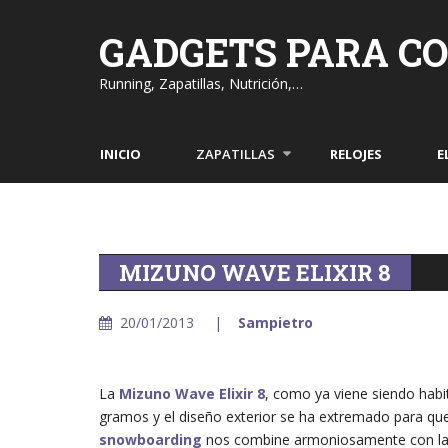
Skip
to
GADGETS PARA C
content
Running, Zapatillas, Nutrición,…
INICIO
ZAPATILLAS
RELOJES
E
MIZUNO WAVE ELIXIR 8
20/01/2013
Sampietro
La
Mizuno Wave Elixir 8
, como ya viene siendo habi
gramos y el diseño exterior se ha extremado para q
snowboarding
nos combine armoniosamente con las 