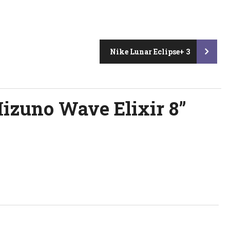
Nike Lunar Eclipse+ 3
izuno Wave Elixir 8
”