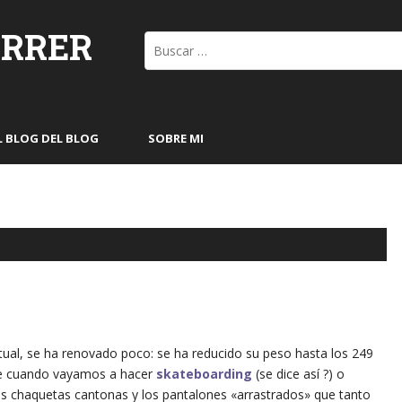
ORRER
Buscar:
L BLOG DEL BLOG
SOBRE MI
tual, se ha renovado poco: se ha reducido su peso hasta los 249
ue cuando vayamos a hacer
skateboarding
(se dice así ?) o
chaquetas cantonas y los pantalones «arrastrados» que tanto