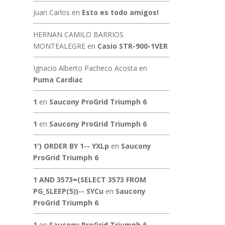
Juan Carlos
en
Esto es todo amigos!
HERNAN CAMILO BARRIOS
MONTEALEGRE
en
Casio STR-900-1VER
Ignacio Alberto Pacheco Acosta
en
Puma Cardiac
1
en
Saucony ProGrid Triumph 6
1
en
Saucony ProGrid Triumph 6
1') ORDER BY 1-- YXLp
en
Saucony
ProGrid Triumph 6
1 AND 3573=(SELECT 3573 FROM
PG_SLEEP(5))-- SYCu
en
Saucony
ProGrid Triumph 6
1
en
Saucony ProGrid Triumph 6