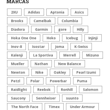
MARCAS
2XU
Adidas
Aptonia
Asics
Brooks
Camelbak
Columbia
Diadora
Garmin
gore
Hilly
Hoka One One
Hoko
Icebug
Injinji
Inov-8
Isostar
Joma
K-Swiss
Kalenji
La Sportiva
Merrell
Mizuno
Mueller
Nathan
New Balance
Newton
Nike
Oakley
Pearl Izumi
Petzl
Polar
Powerbar
Puma
Raidlight
Reebok
Ronhill
Salomon
Saucony
Sennheiser
suunto
The North Face
Timex
Under Armour