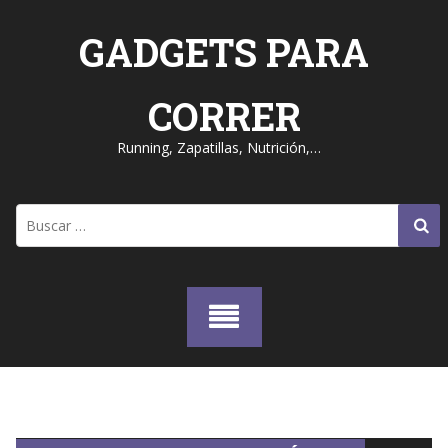
Skip
to
GADGETS PARA
content
CORRER
Running, Zapatillas, Nutrición,…
Buscar: