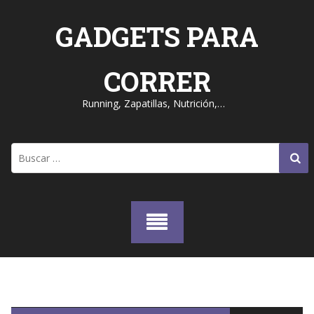
Skip
to
GADGETS PARA
content
CORRER
Running, Zapatillas, Nutrición,…
Buscar: