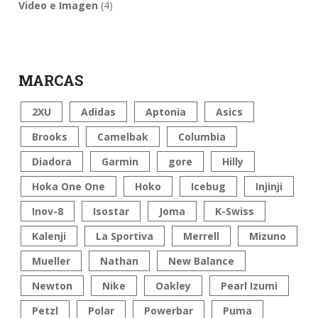
Video e Imagen
(4)
MARCAS
2XU
Adidas
Aptonia
Asics
Brooks
Camelbak
Columbia
Diadora
Garmin
gore
Hilly
Hoka One One
Hoko
Icebug
Injinji
Inov-8
Isostar
Joma
K-Swiss
Kalenji
La Sportiva
Merrell
Mizuno
Mueller
Nathan
New Balance
Newton
Nike
Oakley
Pearl Izumi
Petzl
Polar
Powerbar
Puma