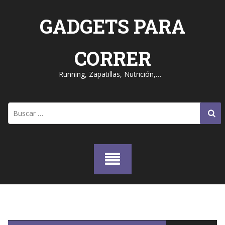
Skip
to
GADGETS PARA
content
CORRER
Running, Zapatillas, Nutrición,…
Buscar: