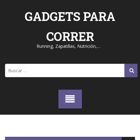
Skip
to
GADGETS PARA
content
CORRER
Running, Zapatillas, Nutrición,…
Buscar: