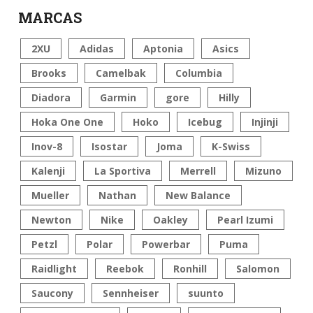
MARCAS
2XU
Adidas
Aptonia
Asics
Brooks
Camelbak
Columbia
Diadora
Garmin
gore
Hilly
Hoka One One
Hoko
Icebug
Injinji
Inov-8
Isostar
Joma
K-Swiss
Kalenji
La Sportiva
Merrell
Mizuno
Mueller
Nathan
New Balance
Newton
Nike
Oakley
Pearl Izumi
Petzl
Polar
Powerbar
Puma
Raidlight
Reebok
Ronhill
Salomon
Saucony
Sennheiser
suunto