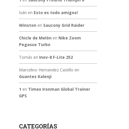
Iván
en
Esto es todo amigos!
Winston
en
Saucony Grid Raider
Chicle de Melón
en
Nike Zoom
Pegasus Turbo
Tomás
en
Inov-8 F-Lite 252
Marcelino Hernandez Castillo
en
Guantes Kalenji
1
en
Timex Ironman Global Trainer
GPS
CATEGORÍAS