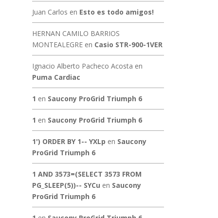
Juan Carlos
en
Esto es todo amigos!
HERNAN CAMILO BARRIOS
MONTEALEGRE
en
Casio STR-900-1VER
Ignacio Alberto Pacheco Acosta
en
Puma Cardiac
1
en
Saucony ProGrid Triumph 6
1
en
Saucony ProGrid Triumph 6
1') ORDER BY 1-- YXLp
en
Saucony
ProGrid Triumph 6
1 AND 3573=(SELECT 3573 FROM
PG_SLEEP(5))-- SYCu
en
Saucony
ProGrid Triumph 6
1
en
Saucony ProGrid Triumph 6