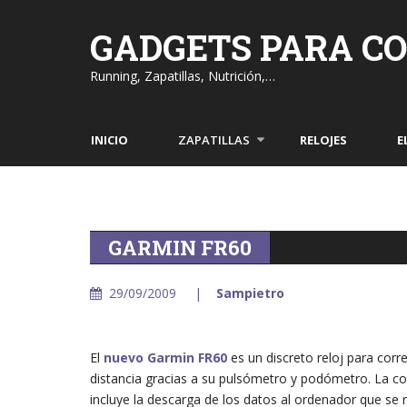
Skip
to
GADGETS PARA C
content
Running, Zapatillas, Nutrición,…
INICIO
ZAPATILLAS
RELOJES
E
GARMIN FR60
29/09/2009
Sampietro
El
nuevo Garmin FR60
es un discreto reloj para corr
distancia gracias a su pulsómetro y podómetro. La co
incluye la descarga de los datos al ordenador que se 