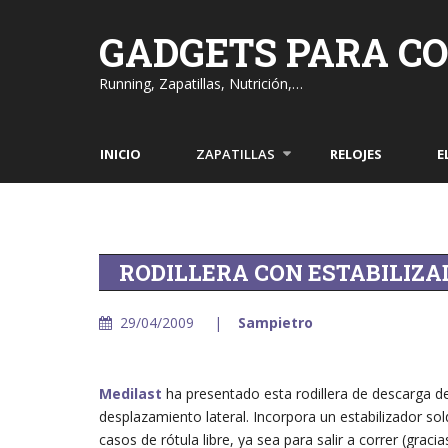
Skip
to
GADGETS PARA C
content
Running, Zapatillas, Nutrición,…
INICIO
ZAPATILLAS
RELOJES
E
RODILLERA CON ESTABILIZ
29/04/2009
Sampietro
Medilast
ha presentado esta rodillera de descarga del
desplazamiento lateral. Incorpora un estabilizador sol
casos de rótula libre, ya sea para salir a correr (gra