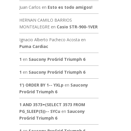
Juan Carlos
en
Esto es todo amigos!
HERNAN CAMILO BARRIOS
MONTEALEGRE
en
Casio STR-900-1VER
Ignacio Alberto Pacheco Acosta
en
Puma Cardiac
1
en
Saucony ProGrid Triumph 6
1
en
Saucony ProGrid Triumph 6
1') ORDER BY 1-- YXLp
en
Saucony
ProGrid Triumph 6
1 AND 3573=(SELECT 3573 FROM
PG_SLEEP(5))-- SYCu
en
Saucony
ProGrid Triumph 6
1
en
Saucony ProGrid Triumph 6