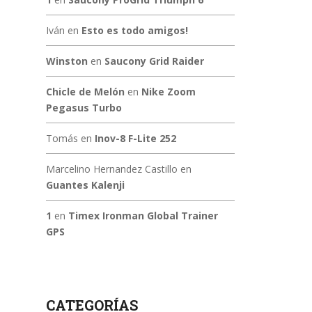
Iván
en
Esto es todo amigos!
Winston
en
Saucony Grid Raider
Chicle de Melón
en
Nike Zoom
Pegasus Turbo
Tomás
en
Inov-8 F-Lite 252
Marcelino Hernandez Castillo
en
Guantes Kalenji
1
en
Timex Ironman Global Trainer
GPS
CATEGORÍAS