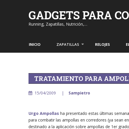
Skip
to
GADGETS PARA C
content
Running, Zapatillas, Nutrición,…
INICIO
ZAPATILLAS
RELOJES
E
TRATAMIENTO PARA AMPOL
15/04/2009
Sampietro
Urgo Ampollas
ha presentado estas últimas semanas
para combatir las ampollas en corredores (ya sean en 
destinado a la aplicación sobre ampollas de 1er grado