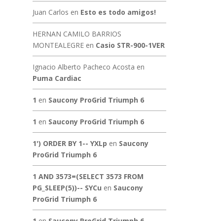
Juan Carlos
en
Esto es todo amigos!
HERNAN CAMILO BARRIOS
MONTEALEGRE
en
Casio STR-900-1VER
Ignacio Alberto Pacheco Acosta
en
Puma Cardiac
1
en
Saucony ProGrid Triumph 6
1
en
Saucony ProGrid Triumph 6
1') ORDER BY 1-- YXLp
en
Saucony
ProGrid Triumph 6
1 AND 3573=(SELECT 3573 FROM
PG_SLEEP(5))-- SYCu
en
Saucony
ProGrid Triumph 6
1
en
Saucony ProGrid Triumph 6