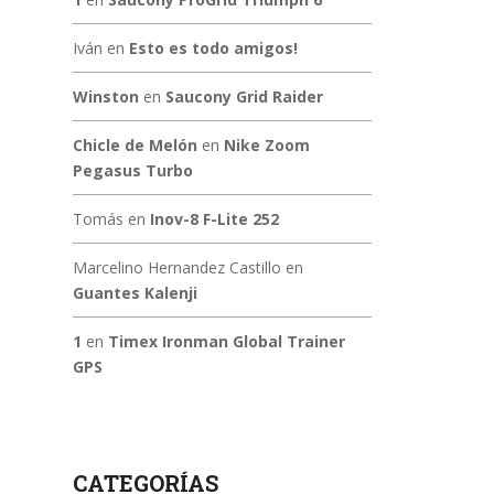
Iván
en
Esto es todo amigos!
Winston
en
Saucony Grid Raider
Chicle de Melón
en
Nike Zoom
Pegasus Turbo
Tomás
en
Inov-8 F-Lite 252
Marcelino Hernandez Castillo
en
Guantes Kalenji
1
en
Timex Ironman Global Trainer
GPS
CATEGORÍAS