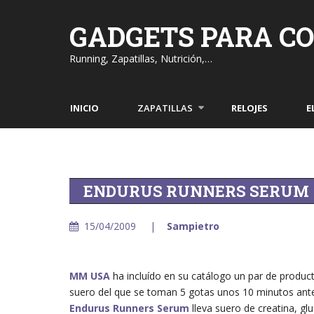
Skip
to
GADGETS PARA C
content
Running, Zapatillas, Nutrición,…
INICIO
ZAPATILLAS
RELOJES
E
ENDURUS RUNNERS SERUM
15/04/2009
Sampietro
MM USA
ha incluído en su catálogo un par de product
suero del que se toman 5 gotas unos 10 minutos antes
Endurus Runners Serum
lleva suero de creatina, gl