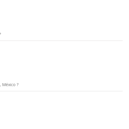
?
, México ?