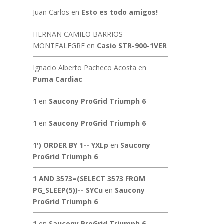
Juan Carlos
en
Esto es todo amigos!
HERNAN CAMILO BARRIOS
MONTEALEGRE
en
Casio STR-900-1VER
Ignacio Alberto Pacheco Acosta
en
Puma Cardiac
1
en
Saucony ProGrid Triumph 6
1
en
Saucony ProGrid Triumph 6
1') ORDER BY 1-- YXLp
en
Saucony
ProGrid Triumph 6
1 AND 3573=(SELECT 3573 FROM
PG_SLEEP(5))-- SYCu
en
Saucony
ProGrid Triumph 6
1
en
Saucony ProGrid Triumph 6