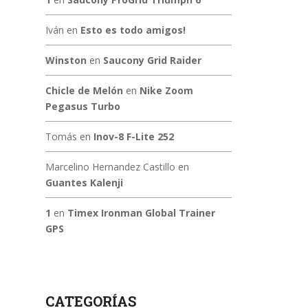
Iván
en
Esto es todo amigos!
Winston
en
Saucony Grid Raider
Chicle de Melón
en
Nike Zoom
Pegasus Turbo
Tomás
en
Inov-8 F-Lite 252
Marcelino Hernandez Castillo
en
Guantes Kalenji
1
en
Timex Ironman Global Trainer
GPS
CATEGORÍAS