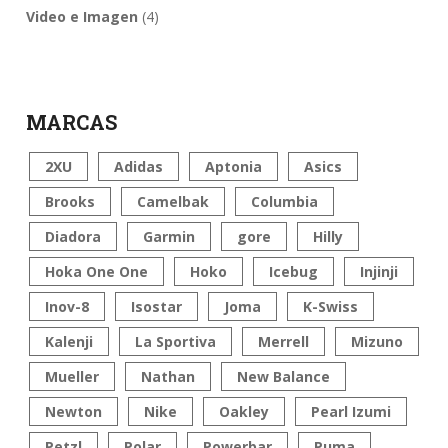
Video e Imagen
(4)
MARCAS
2XU
Adidas
Aptonia
Asics
Brooks
Camelbak
Columbia
Diadora
Garmin
gore
Hilly
Hoka One One
Hoko
Icebug
Injinji
Inov-8
Isostar
Joma
K-Swiss
Kalenji
La Sportiva
Merrell
Mizuno
Mueller
Nathan
New Balance
Newton
Nike
Oakley
Pearl Izumi
Petzl
Polar
Powerbar
Puma