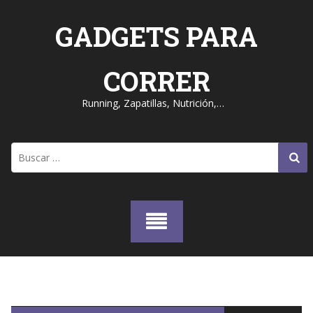
Skip
to
GADGETS PARA
content
CORRER
Running, Zapatillas, Nutrición,…
Buscar: