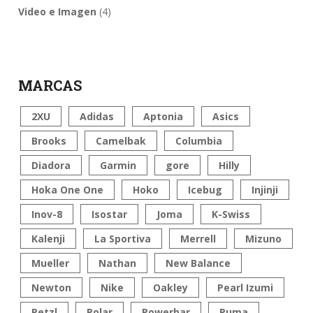
Video e Imagen
(4)
MARCAS
2XU
Adidas
Aptonia
Asics
Brooks
Camelbak
Columbia
Diadora
Garmin
gore
Hilly
Hoka One One
Hoko
Icebug
Injinji
Inov-8
Isostar
Joma
K-Swiss
Kalenji
La Sportiva
Merrell
Mizuno
Mueller
Nathan
New Balance
Newton
Nike
Oakley
Pearl Izumi
Petzl
Polar
Powerbar
Puma