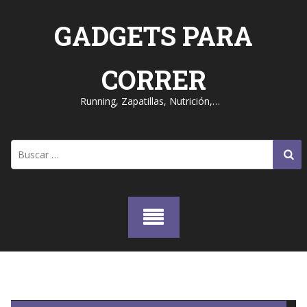
Skip
to
GADGETS PARA
content
CORRER
Running, Zapatillas, Nutrición,…
Buscar: