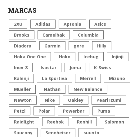
MARCAS
2XU
Adidas
Aptonia
Asics
Brooks
Camelbak
Columbia
Diadora
Garmin
gore
Hilly
Hoka One One
Hoko
Icebug
Injinji
Inov-8
Isostar
Joma
K-Swiss
Kalenji
La Sportiva
Merrell
Mizuno
Mueller
Nathan
New Balance
Newton
Nike
Oakley
Pearl Izumi
Petzl
Polar
Powerbar
Puma
Raidlight
Reebok
Ronhill
Salomon
Saucony
Sennheiser
suunto