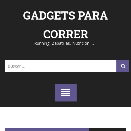
Skip
to
GADGETS PARA
content
CORRER
Running, Zapatillas, Nutrición,…
Buscar: