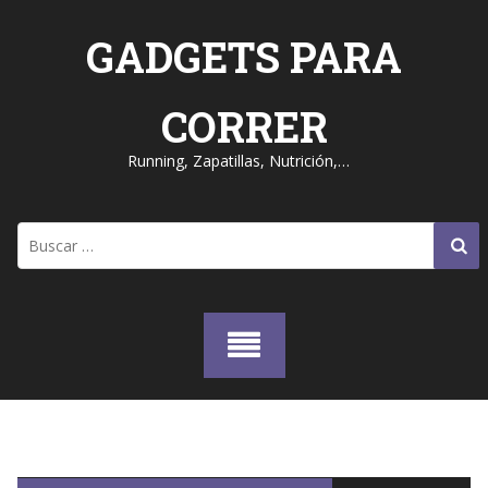
Skip
to
GADGETS PARA
content
CORRER
Running, Zapatillas, Nutrición,…
Buscar: