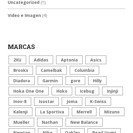
Uncategorized
(1)
Video e Imagen
(4)
MARCAS
2XU
Adidas
Aptonia
Asics
Brooks
Camelbak
Columbia
Diadora
Garmin
gore
Hilly
Hoka One One
Hoko
Icebug
Injinji
Inov-8
Isostar
Joma
K-Swiss
Kalenji
La Sportiva
Merrell
Mizuno
Mueller
Nathan
New Balance
Newton
Nike
Oakley
Pearl Izumi