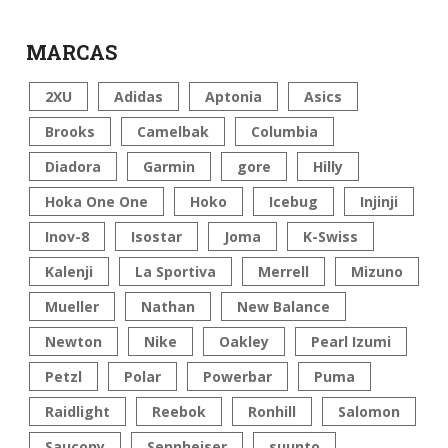
MARCAS
2XU
Adidas
Aptonia
Asics
Brooks
Camelbak
Columbia
Diadora
Garmin
gore
Hilly
Hoka One One
Hoko
Icebug
Injinji
Inov-8
Isostar
Joma
K-Swiss
Kalenji
La Sportiva
Merrell
Mizuno
Mueller
Nathan
New Balance
Newton
Nike
Oakley
Pearl Izumi
Petzl
Polar
Powerbar
Puma
Raidlight
Reebok
Ronhill
Salomon
Saucony
Sennheiser
suunto