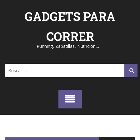
Skip
to
GADGETS PARA
content
CORRER
Running, Zapatillas, Nutrición,…
Buscar: