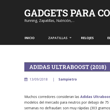
Skip
to
GADGETS PARA C
content
Running, Zapatillas, Nutrición,…
INICIO
ZAPATILLAS
RELOJES
E
ADIDAS ULTRABOOST (2018)
13/09/2018
Sampietro
Muchos corredores consideran las
Adidas Ultraboo
modelos del mercado para neutros por debajo de 75 k
semanas no defraudan: son muy rápidas (303 gramos)