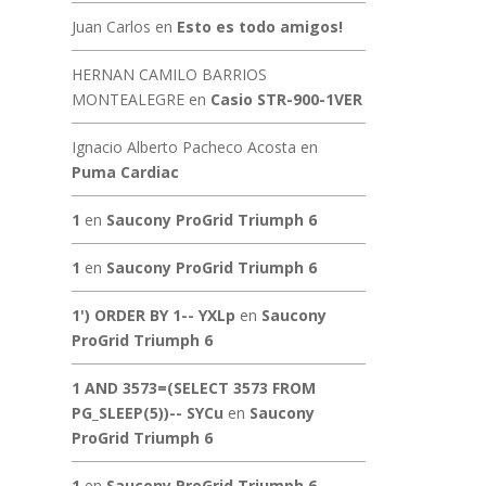
Juan Carlos
en
Esto es todo amigos!
HERNAN CAMILO BARRIOS
MONTEALEGRE
en
Casio STR-900-1VER
Ignacio Alberto Pacheco Acosta
en
Puma Cardiac
1
en
Saucony ProGrid Triumph 6
1
en
Saucony ProGrid Triumph 6
1') ORDER BY 1-- YXLp
en
Saucony
ProGrid Triumph 6
1 AND 3573=(SELECT 3573 FROM
PG_SLEEP(5))-- SYCu
en
Saucony
ProGrid Triumph 6
1
en
Saucony ProGrid Triumph 6