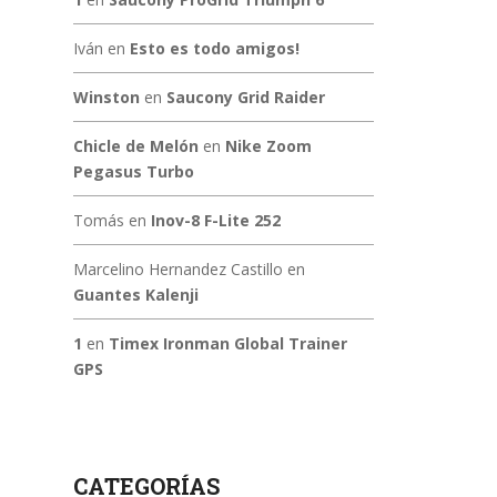
Iván
en
Esto es todo amigos!
Winston
en
Saucony Grid Raider
Chicle de Melón
en
Nike Zoom
Pegasus Turbo
Tomás
en
Inov-8 F-Lite 252
Marcelino Hernandez Castillo
en
Guantes Kalenji
1
en
Timex Ironman Global Trainer
GPS
CATEGORÍAS