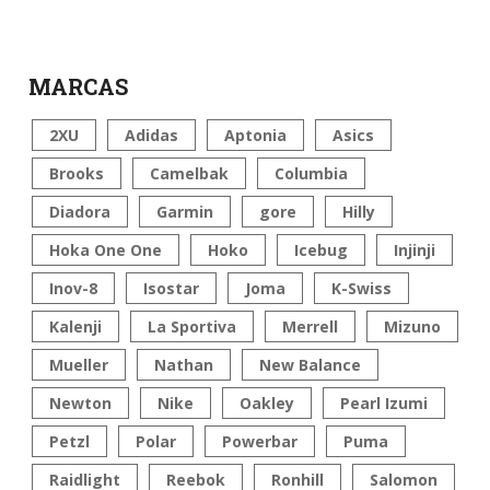
MARCAS
2XU
Adidas
Aptonia
Asics
Brooks
Camelbak
Columbia
Diadora
Garmin
gore
Hilly
Hoka One One
Hoko
Icebug
Injinji
Inov-8
Isostar
Joma
K-Swiss
Kalenji
La Sportiva
Merrell
Mizuno
Mueller
Nathan
New Balance
Newton
Nike
Oakley
Pearl Izumi
Petzl
Polar
Powerbar
Puma
Raidlight
Reebok
Ronhill
Salomon