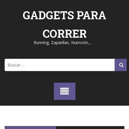
Skip
to
GADGETS PARA
content
CORRER
Running, Zapatillas, Nutrición,…
Buscar: