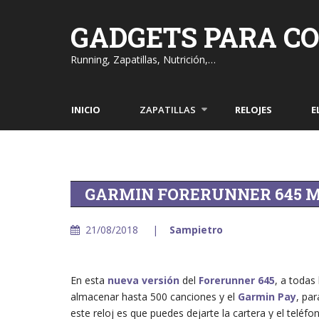
Skip
to
GADGETS PARA C
content
Running, Zapatillas, Nutrición,…
INICIO
ZAPATILLAS
RELOJES
E
GARMIN FORERUNNER 645 
21/08/2018
Sampietro
En esta
nueva versión
del
Forerunner 645
, a todas
almacenar hasta 500 canciones y el
Garmin Pay
, pa
este reloj es que puedes dejarte la cartera y el tel