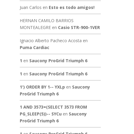
Juan Carlos
en
Esto es todo amigos!
HERNAN CAMILO BARRIOS
MONTEALEGRE
en
Casio STR-900-1VER
Ignacio Alberto Pacheco Acosta
en
Puma Cardiac
1
en
Saucony ProGrid Triumph 6
1
en
Saucony ProGrid Triumph 6
1') ORDER BY 1-- YXLp
en
Saucony
ProGrid Triumph 6
1 AND 3573=(SELECT 3573 FROM
PG_SLEEP(5))-- SYCu
en
Saucony
ProGrid Triumph 6
1
en
Saucony ProGrid Triumph 6