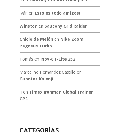
Iván
en
Esto es todo amigos!
Winston
en
Saucony Grid Raider
Chicle de Melón
en
Nike Zoom
Pegasus Turbo
Tomás
en
Inov-8 F-Lite 252
Marcelino Hernandez Castillo
en
Guantes Kalenji
1
en
Timex Ironman Global Trainer
GPS
CATEGORÍAS