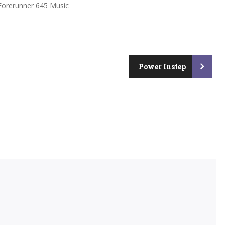
Forerunner 645 Music
Power Instep