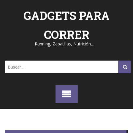
Skip
to
GADGETS PARA
content
CORRER
Running, Zapatillas, Nutrición,…
Buscar: