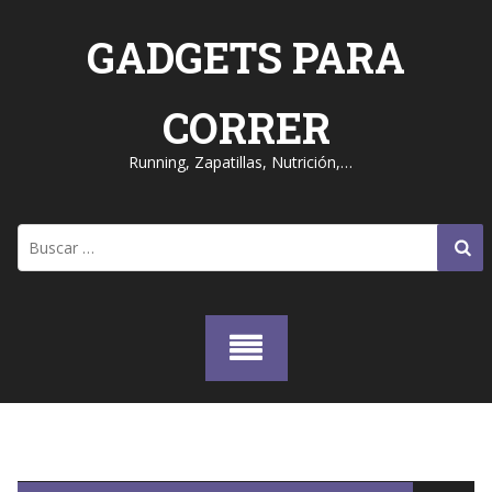
Skip
to
GADGETS PARA
content
CORRER
Running, Zapatillas, Nutrición,…
Buscar: