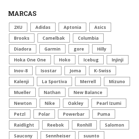
MARCAS
2XU
Adidas
Aptonia
Asics
Brooks
Camelbak
Columbia
Diadora
Garmin
gore
Hilly
Hoka One One
Hoko
Icebug
Injinji
Inov-8
Isostar
Joma
K-Swiss
Kalenji
La Sportiva
Merrell
Mizuno
Mueller
Nathan
New Balance
Newton
Nike
Oakley
Pearl Izumi
Petzl
Polar
Powerbar
Puma
Raidlight
Reebok
Ronhill
Salomon
Saucony
Sennheiser
suunto