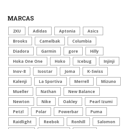
MARCAS
2XU
Adidas
Aptonia
Asics
Brooks
Camelbak
Columbia
Diadora
Garmin
gore
Hilly
Hoka One One
Hoko
Icebug
Injinji
Inov-8
Isostar
Joma
K-Swiss
Kalenji
La Sportiva
Merrell
Mizuno
Mueller
Nathan
New Balance
Newton
Nike
Oakley
Pearl Izumi
Petzl
Polar
Powerbar
Puma
Raidlight
Reebok
Ronhill
Salomon