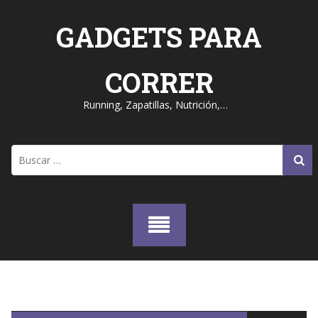
Skip
to
GADGETS PARA
content
CORRER
Running, Zapatillas, Nutrición,…
Buscar: