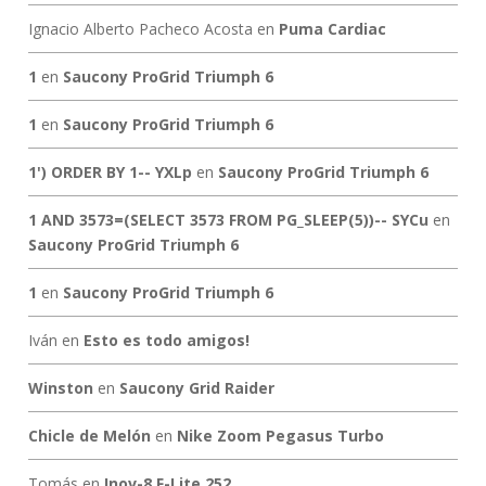
Ignacio Alberto Pacheco Acosta
en
Puma Cardiac
1
en
Saucony ProGrid Triumph 6
1
en
Saucony ProGrid Triumph 6
1') ORDER BY 1-- YXLp
en
Saucony ProGrid Triumph 6
1 AND 3573=(SELECT 3573 FROM PG_SLEEP(5))-- SYCu
en
Saucony ProGrid Triumph 6
1
en
Saucony ProGrid Triumph 6
Iván
en
Esto es todo amigos!
Winston
en
Saucony Grid Raider
Chicle de Melón
en
Nike Zoom Pegasus Turbo
Tomás
en
Inov-8 F-Lite 252