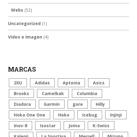
Webs
(52)
Uncategorized
(1)
Video e Imagen
(4)
MARCAS
2XU
Adidas
Aptonia
Asics
Brooks
Camelbak
Columbia
Diadora
Garmin
gore
Hilly
Hoka One One
Hoko
Icebug
Injinji
Inov-8
Isostar
Joma
K-Swiss
Kalenji
La Sportiva
Merrell
Mizuno