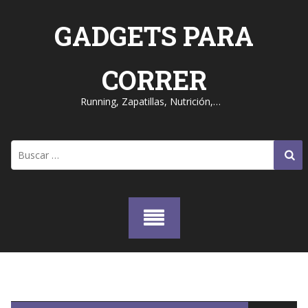
Skip
to
GADGETS PARA
content
CORRER
Running, Zapatillas, Nutrición,…
Buscar: