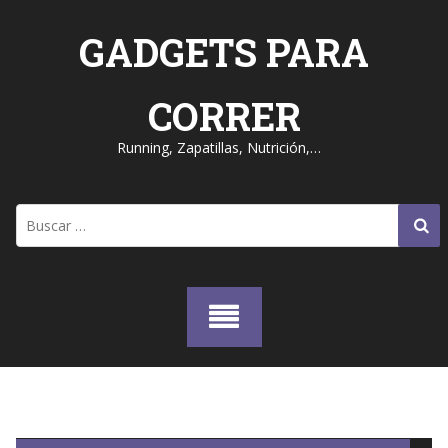
Skip
to
GADGETS PARA
content
CORRER
Running, Zapatillas, Nutrición,…
Buscar: