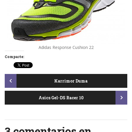
Adidas Response Cushion 22
Comparte:
Post
Karrimor Duma
Asics Gel-DS Racer 10
navigation
3 comentarios en