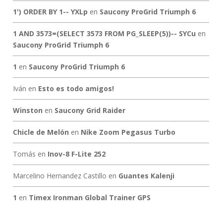
1') ORDER BY 1-- YXLp
en
Saucony ProGrid Triumph 6
1 AND 3573=(SELECT 3573 FROM PG_SLEEP(5))-- SYCu
en
Saucony ProGrid Triumph 6
1
en
Saucony ProGrid Triumph 6
Iván
en
Esto es todo amigos!
Winston
en
Saucony Grid Raider
Chicle de Melón
en
Nike Zoom Pegasus Turbo
Tomás
en
Inov-8 F-Lite 252
Marcelino Hernandez Castillo
en
Guantes Kalenji
1
en
Timex Ironman Global Trainer GPS