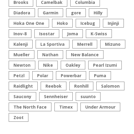
Brooks
Camelbak
Columbia
Diadora
Garmin
gore
Hilly
Hoka One One
Hoko
Icebug
Injinji
Inov-8
Isostar
Joma
K-Swiss
Kalenji
La Sportiva
Merrell
Mizuno
Mueller
Nathan
New Balance
Newton
Nike
Oakley
Pearl Izumi
Petzl
Polar
Powerbar
Puma
Raidlight
Reebok
Ronhill
Salomon
Saucony
Sennheiser
suunto
The North Face
Timex
Under Armour
Zoot