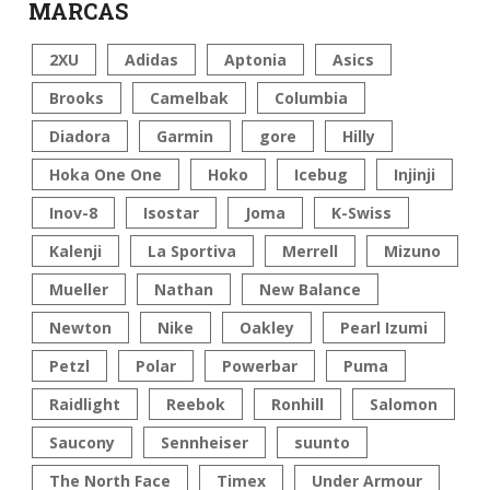
MARCAS
2XU
Adidas
Aptonia
Asics
Brooks
Camelbak
Columbia
Diadora
Garmin
gore
Hilly
Hoka One One
Hoko
Icebug
Injinji
Inov-8
Isostar
Joma
K-Swiss
Kalenji
La Sportiva
Merrell
Mizuno
Mueller
Nathan
New Balance
Newton
Nike
Oakley
Pearl Izumi
Petzl
Polar
Powerbar
Puma
Raidlight
Reebok
Ronhill
Salomon
Saucony
Sennheiser
suunto
The North Face
Timex
Under Armour