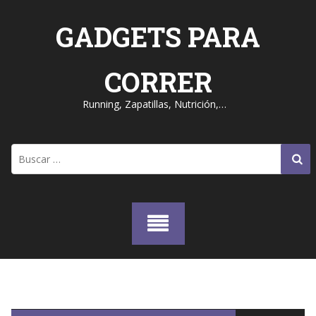
Skip
to
GADGETS PARA
content
CORRER
Running, Zapatillas, Nutrición,…
Buscar: