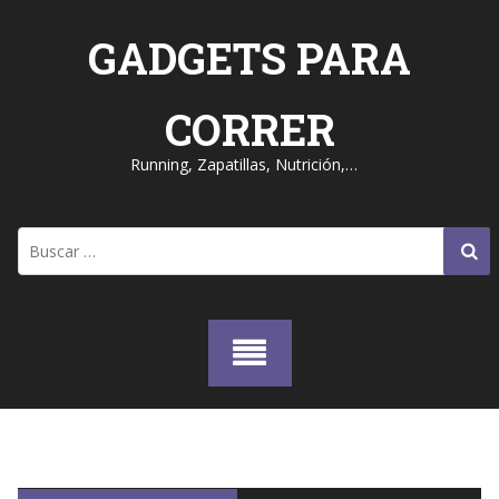
Skip
to
GADGETS PARA
content
CORRER
Running, Zapatillas, Nutrición,…
Buscar: