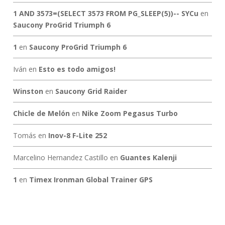
1 AND 3573=(SELECT 3573 FROM PG_SLEEP(5))-- SYCu
en
Saucony ProGrid Triumph 6
1
en
Saucony ProGrid Triumph 6
Iván
en
Esto es todo amigos!
Winston
en
Saucony Grid Raider
Chicle de Melón
en
Nike Zoom Pegasus Turbo
Tomás
en
Inov-8 F-Lite 252
Marcelino Hernandez Castillo
en
Guantes Kalenji
1
en
Timex Ironman Global Trainer GPS