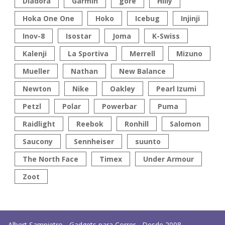
Diadora
Garmin
gore
Hilly
Hoka One One
Hoko
Icebug
Injinji
Inov-8
Isostar
Joma
K-Swiss
Kalenji
La Sportiva
Merrell
Mizuno
Mueller
Nathan
New Balance
Newton
Nike
Oakley
Pearl Izumi
Petzl
Polar
Powerbar
Puma
Raidlight
Reebok
Ronhill
Salomon
Saucony
Sennheiser
suunto
The North Face
Timex
Under Armour
Zoot
Albert Sampietro - Gadgets para Correr - Desde 2008