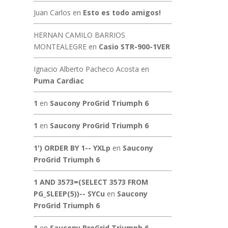
Juan Carlos
en
Esto es todo amigos!
HERNAN CAMILO BARRIOS
MONTEALEGRE
en
Casio STR-900-1VER
Ignacio Alberto Pacheco Acosta
en
Puma Cardiac
1
en
Saucony ProGrid Triumph 6
1
en
Saucony ProGrid Triumph 6
1') ORDER BY 1-- YXLp
en
Saucony
ProGrid Triumph 6
1 AND 3573=(SELECT 3573 FROM
PG_SLEEP(5))-- SYCu
en
Saucony
ProGrid Triumph 6
1
en
Saucony ProGrid Triumph 6