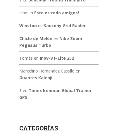
Iván
en
Esto es todo amigos!
Winston
en
Saucony Grid Raider
Chicle de Melón
en
Nike Zoom
Pegasus Turbo
Tomás
en
Inov-8 F-Lite 252
Marcelino Hernandez Castillo
en
Guantes Kalenji
1
en
Timex Ironman Global Trainer
GPS
CATEGORÍAS