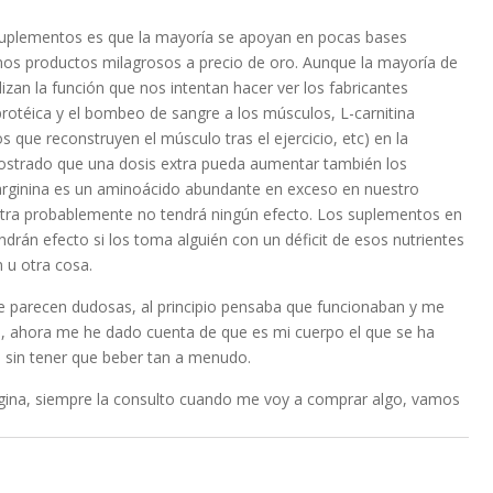
 suplementos es que la mayoría se apoyan en pocas bases
ernos productos milagrosos a precio de oro. Aunque la mayoría de
zan la función que nos intentan hacer ver los fabricantes
 protéica y el bombeo de sangre a los músculos, L-carnitina
s que reconstruyen el músculo tras el ejercicio, etc) en la
strado que una dosis extra pueda aumentar también los
a arginina es un aminoácido abundante en exceso en nuestro
xtra probablemente no tendrá ningún efecto. Los suplementos en
ndrán efecto si los toma alguién con un déficit de esos nutrientes
 u otra cosa.
e parecen dudosas, al principio pensaba que funcionaban y me
d, ahora me he dado cuenta de que es mi cuerpo el que se ha
 sin tener que beber tan a menudo.
ágina, siempre la consulto cuando me voy a comprar algo, vamos