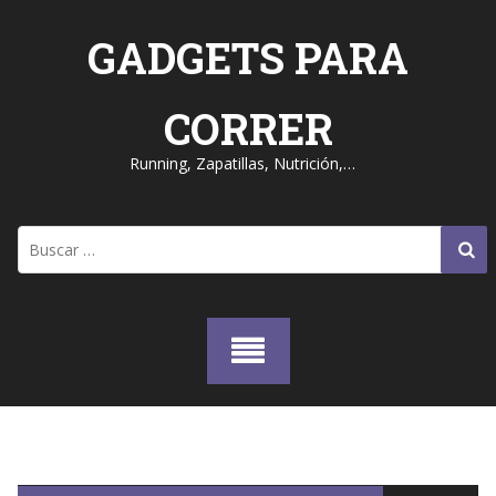
Skip
to
GADGETS PARA
content
CORRER
Running, Zapatillas, Nutrición,…
Buscar: