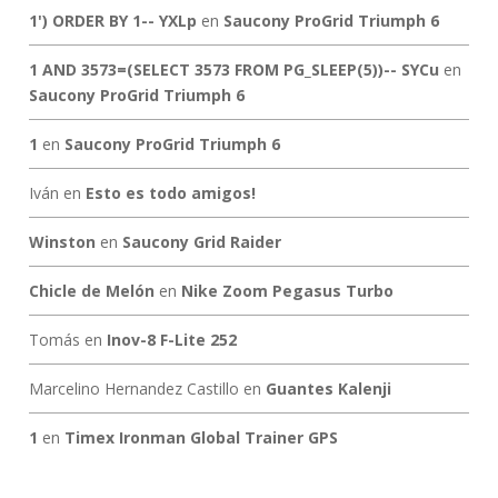
1') ORDER BY 1-- YXLp
en
Saucony ProGrid Triumph 6
1 AND 3573=(SELECT 3573 FROM PG_SLEEP(5))-- SYCu
en
Saucony ProGrid Triumph 6
1
en
Saucony ProGrid Triumph 6
Iván
en
Esto es todo amigos!
Winston
en
Saucony Grid Raider
Chicle de Melón
en
Nike Zoom Pegasus Turbo
Tomás
en
Inov-8 F-Lite 252
Marcelino Hernandez Castillo
en
Guantes Kalenji
1
en
Timex Ironman Global Trainer GPS