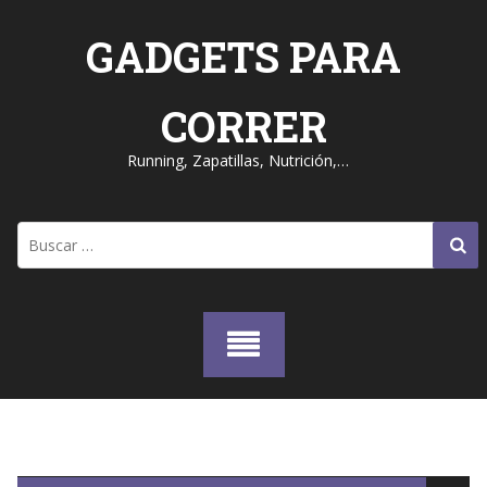
Skip
to
GADGETS PARA
content
CORRER
Running, Zapatillas, Nutrición,…
Buscar: