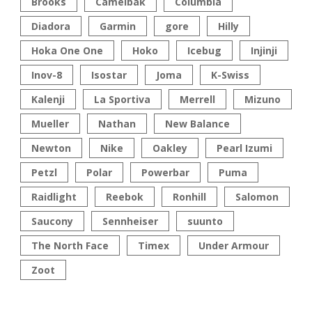
Brooks
Camelbak
Columbia
Diadora
Garmin
gore
Hilly
Hoka One One
Hoko
Icebug
Injinji
Inov-8
Isostar
Joma
K-Swiss
Kalenji
La Sportiva
Merrell
Mizuno
Mueller
Nathan
New Balance
Newton
Nike
Oakley
Pearl Izumi
Petzl
Polar
Powerbar
Puma
Raidlight
Reebok
Ronhill
Salomon
Saucony
Sennheiser
suunto
The North Face
Timex
Under Armour
Zoot