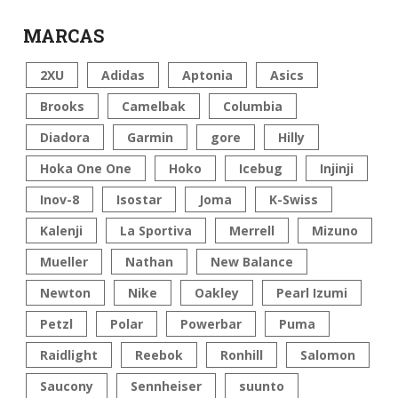
MARCAS
2XU
Adidas
Aptonia
Asics
Brooks
Camelbak
Columbia
Diadora
Garmin
gore
Hilly
Hoka One One
Hoko
Icebug
Injinji
Inov-8
Isostar
Joma
K-Swiss
Kalenji
La Sportiva
Merrell
Mizuno
Mueller
Nathan
New Balance
Newton
Nike
Oakley
Pearl Izumi
Petzl
Polar
Powerbar
Puma
Raidlight
Reebok
Ronhill
Salomon
Saucony
Sennheiser
suunto