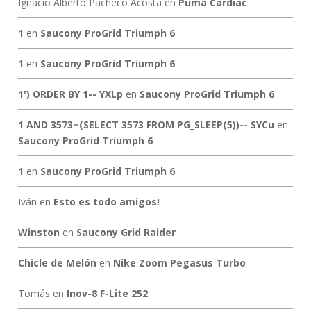
Ignacio Alberto Pacheco Acosta
en
Puma Cardiac
1
en
Saucony ProGrid Triumph 6
1
en
Saucony ProGrid Triumph 6
1') ORDER BY 1-- YXLp
en
Saucony ProGrid Triumph 6
1 AND 3573=(SELECT 3573 FROM PG_SLEEP(5))-- SYCu
en
Saucony ProGrid Triumph 6
1
en
Saucony ProGrid Triumph 6
Iván
en
Esto es todo amigos!
Winston
en
Saucony Grid Raider
Chicle de Melón
en
Nike Zoom Pegasus Turbo
Tomás
en
Inov-8 F-Lite 252