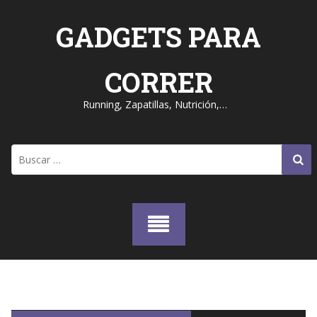
Skip
to
GADGETS PARA
content
CORRER
Running, Zapatillas, Nutrición,…
Buscar: