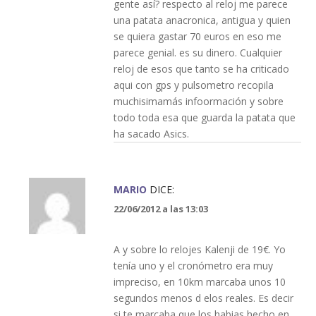
gente así? respecto al reloj me parece
una patata anacronica, antigua y quien
se quiera gastar 70 euros en eso me
parece genial. es su dinero. Cualquier
reloj de esos que tanto se ha criticado
aqui con gps y pulsometro recopila
muchisimamás infoormación y sobre
todo toda esa que guarda la patata que
ha sacado Asics.
MARIO
DICE:
22/06/2012 a las 13:03
A y sobre lo relojes Kalenji de 19€. Yo
tenía uno y el cronómetro era muy
impreciso, en 10km marcaba unos 10
segundos menos d elos reales. Es decir
si te marcaba que los habias hecho en