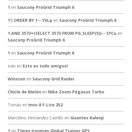
1
en
Saucony ProGrid Triumph 6
1') ORDER BY 1-- YXLp
en
Saucony ProGrid Triumph 6
1 AND 3573=(SELECT 3573 FROM PG_SLEEP(5))-- SYCu
en
Saucony ProGrid Triumph 6
1
en
Saucony ProGrid Triumph 6
Iván
en
Esto es todo amigos!
Winston
en
Saucony Grid Raider
Chicle de Melón
en
Nike Zoom Pegasus Turbo
Tomás
en
Inov-8 F-Lite 252
Marcelino Hernandez Castillo
en
Guantes Kalenji
1
en
Timex Ironman Global Trainer GPS