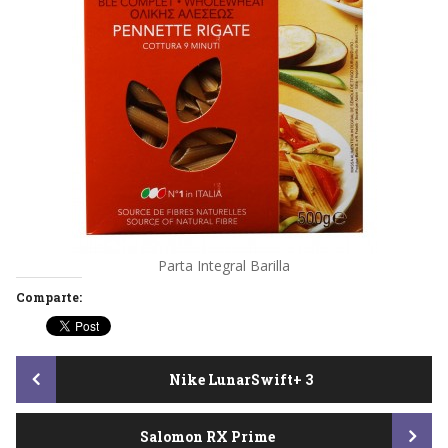
Parta Integral Barilla
Comparte:
Post
Nike LunarSwift+ 3
Salomon RX Prime