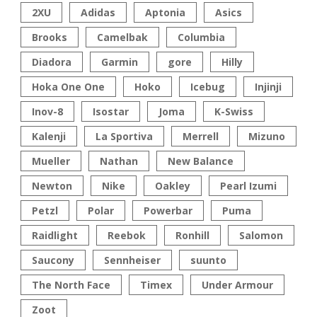
2XU
Adidas
Aptonia
Asics
Brooks
Camelbak
Columbia
Diadora
Garmin
gore
Hilly
Hoka One One
Hoko
Icebug
Injinji
Inov-8
Isostar
Joma
K-Swiss
Kalenji
La Sportiva
Merrell
Mizuno
Mueller
Nathan
New Balance
Newton
Nike
Oakley
Pearl Izumi
Petzl
Polar
Powerbar
Puma
Raidlight
Reebok
Ronhill
Salomon
Saucony
Sennheiser
suunto
The North Face
Timex
Under Armour
Zoot