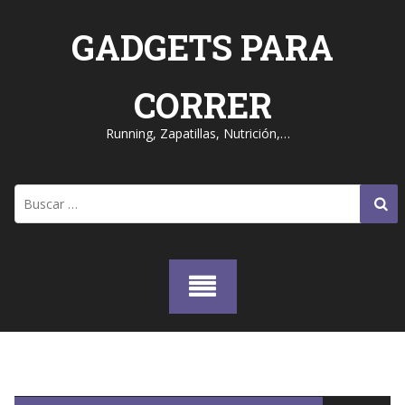
Skip
to
GADGETS PARA
content
CORRER
Running, Zapatillas, Nutrición,…
Buscar: