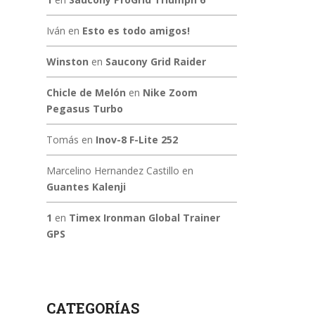
Iván
en
Esto es todo amigos!
Winston
en
Saucony Grid Raider
Chicle de Melón
en
Nike Zoom
Pegasus Turbo
Tomás
en
Inov-8 F-Lite 252
Marcelino Hernandez Castillo
en
Guantes Kalenji
1
en
Timex Ironman Global Trainer
GPS
CATEGORÍAS