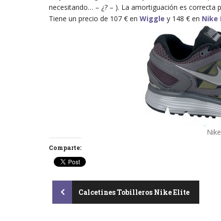
necesitando… – ¿? – ). La amortiguación es correcta p
Tiene un precio de 107 € en
Wiggle
y 148 € en
Nike
Nike
Comparte:
Post
Calcetines Tobilleros Nike Elite