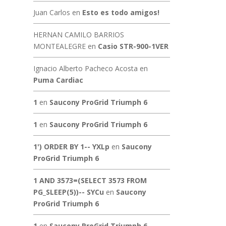
Juan Carlos
en
Esto es todo amigos!
HERNAN CAMILO BARRIOS
MONTEALEGRE
en
Casio STR-900-1VER
Ignacio Alberto Pacheco Acosta
en
Puma Cardiac
1
en
Saucony ProGrid Triumph 6
1
en
Saucony ProGrid Triumph 6
1') ORDER BY 1-- YXLp
en
Saucony
ProGrid Triumph 6
1 AND 3573=(SELECT 3573 FROM
PG_SLEEP(5))-- SYCu
en
Saucony
ProGrid Triumph 6
1
en
Saucony ProGrid Triumph 6