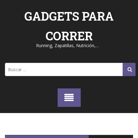
Skip
to
GADGETS PARA
content
CORRER
Running, Zapatillas, Nutrición,…
Buscar: