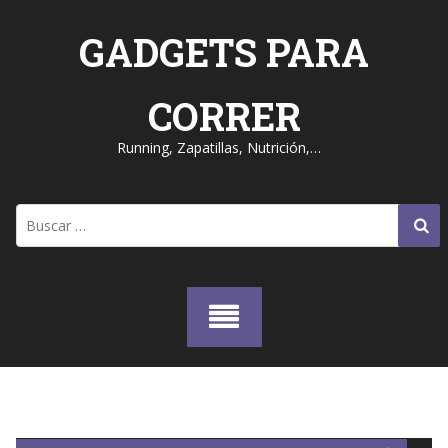
Skip
to
GADGETS PARA
content
CORRER
Running, Zapatillas, Nutrición,…
Buscar: