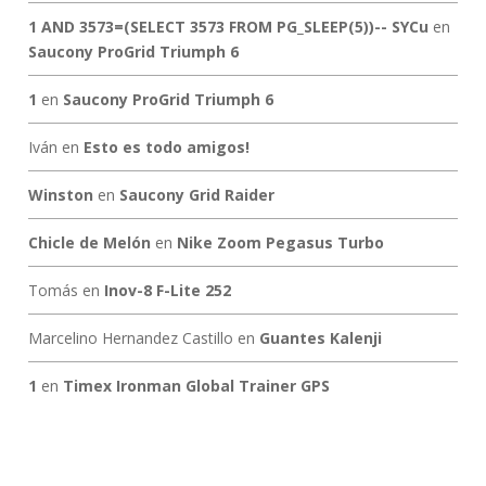
1 AND 3573=(SELECT 3573 FROM PG_SLEEP(5))-- SYCu
en
Saucony ProGrid Triumph 6
1
en
Saucony ProGrid Triumph 6
Iván
en
Esto es todo amigos!
Winston
en
Saucony Grid Raider
Chicle de Melón
en
Nike Zoom Pegasus Turbo
Tomás
en
Inov-8 F-Lite 252
Marcelino Hernandez Castillo
en
Guantes Kalenji
1
en
Timex Ironman Global Trainer GPS