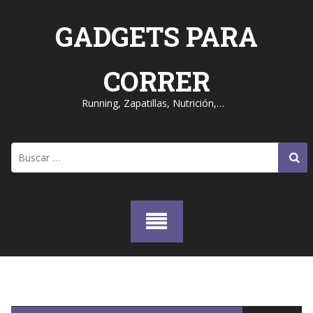
Skip
to
GADGETS PARA
content
CORRER
Running, Zapatillas, Nutrición,…
Buscar: