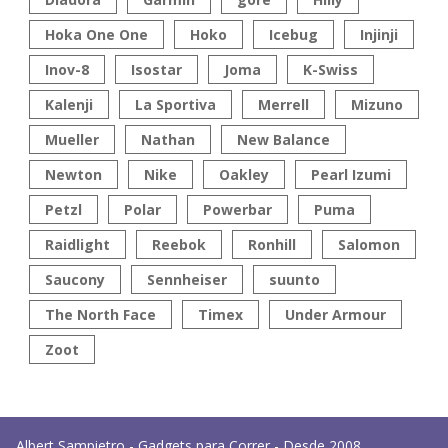
Hoka One One
Hoko
Icebug
Injinji
Inov-8
Isostar
Joma
K-Swiss
Kalenji
La Sportiva
Merrell
Mizuno
Mueller
Nathan
New Balance
Newton
Nike
Oakley
Pearl Izumi
Petzl
Polar
Powerbar
Puma
Raidlight
Reebok
Ronhill
Salomon
Saucony
Sennheiser
suunto
The North Face
Timex
Under Armour
Zoot
Albert Sampietro - Gadgets para Correr - Desde 2008