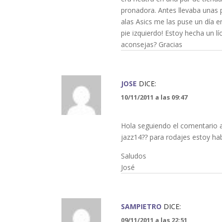
pronadora. Antes llevaba unas
alas Asics me las puse un día 
pie izquierdo! Estoy hecha un lí
aconsejas? Gracias
JOSE
DICE:
10/11/2011 a las 09:47
Hola seguiendo el comentario an
jazz14?? para rodajes estoy habl
Saludos
José
SAMPIETRO
DICE:
09/11/2011 a las 22:51