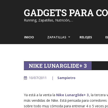
Skip
to
GADGETS PARA C
content
Running, Zapatillas, Nutrición,…
INICIO
ZAPATILLAS
RELOJES
E
NIKE LUNARGLIDE+ 3
10/07/2011
Sampietro
Ya está a la venta la
Nike Lunarglide+ 3
, la tercera
más vendidas de Nike. Está pensada para corredores n
sobre todo muy cómoda para entrenar 4 o 5 veces po