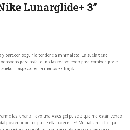
Nike Lunarglide+ 3
”
) y parecen seguir la tendencia minimalista. La suela tiene
r pensadas para asfalto, no las recomiendo para caminos por el
suela. El aspecto en la manos es frágil.
rme las lunar 3, llevo una Asics gel pulse 3 que me están yendo
tibial posterior por culpa de ella parece ser! Me habían dicho que
as pero iré a un podólogo que me confirme si soy neutra o