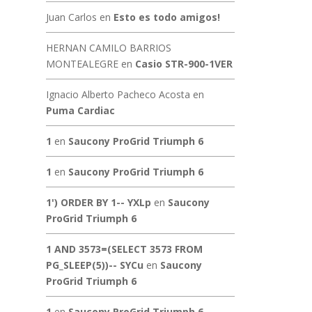
Juan Carlos
en
Esto es todo amigos!
HERNAN CAMILO BARRIOS
MONTEALEGRE
en
Casio STR-900-1VER
Ignacio Alberto Pacheco Acosta
en
Puma Cardiac
1
en
Saucony ProGrid Triumph 6
1
en
Saucony ProGrid Triumph 6
1') ORDER BY 1-- YXLp
en
Saucony
ProGrid Triumph 6
1 AND 3573=(SELECT 3573 FROM
PG_SLEEP(5))-- SYCu
en
Saucony
ProGrid Triumph 6
1
en
Saucony ProGrid Triumph 6