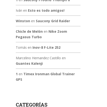
Iván
en
Esto es todo amigos!
Winston
en
Saucony Grid Raider
Chicle de Melón
en
Nike Zoom
Pegasus Turbo
Tomás
en
Inov-8 F-Lite 252
Marcelino Hernandez Castillo
en
Guantes Kalenji
1
en
Timex Ironman Global Trainer
GPS
CATEGORÍAS