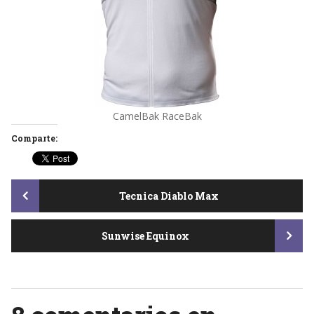
CamelBak RaceBak
Comparte:
Post
Tecnica Diablo Max
Sunwise Equinox
navigation