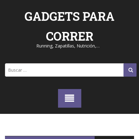
Skip
to
GADGETS PARA
content
CORRER
Running, Zapatillas, Nutrición,…
Buscar: