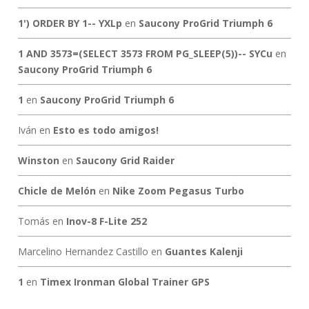
1') ORDER BY 1-- YXLp
en
Saucony ProGrid Triumph 6
1 AND 3573=(SELECT 3573 FROM PG_SLEEP(5))-- SYCu
en
Saucony ProGrid Triumph 6
1
en
Saucony ProGrid Triumph 6
Iván
en
Esto es todo amigos!
Winston
en
Saucony Grid Raider
Chicle de Melón
en
Nike Zoom Pegasus Turbo
Tomás
en
Inov-8 F-Lite 252
Marcelino Hernandez Castillo
en
Guantes Kalenji
1
en
Timex Ironman Global Trainer GPS