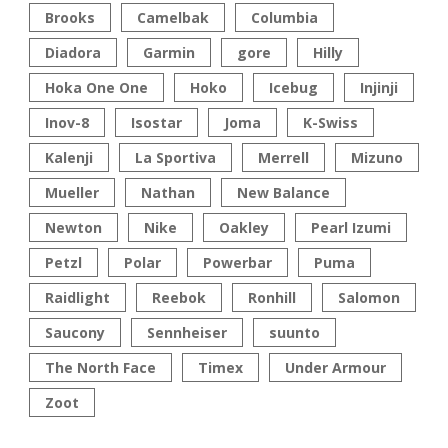
Brooks
Camelbak
Columbia
Diadora
Garmin
gore
Hilly
Hoka One One
Hoko
Icebug
Injinji
Inov-8
Isostar
Joma
K-Swiss
Kalenji
La Sportiva
Merrell
Mizuno
Mueller
Nathan
New Balance
Newton
Nike
Oakley
Pearl Izumi
Petzl
Polar
Powerbar
Puma
Raidlight
Reebok
Ronhill
Salomon
Saucony
Sennheiser
suunto
The North Face
Timex
Under Armour
Zoot