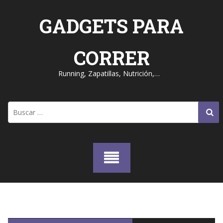
Skip
to
GADGETS PARA
content
CORRER
Running, Zapatillas, Nutrición,…
Buscar: