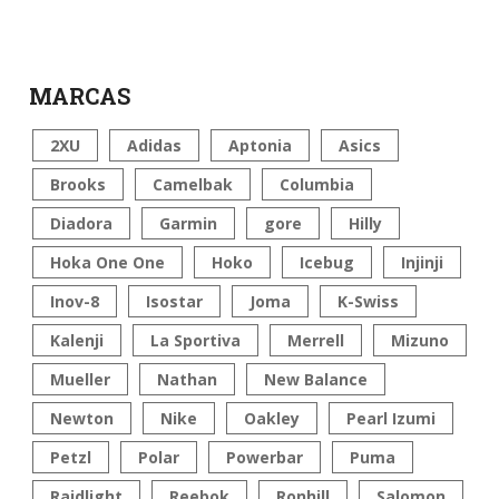
MARCAS
2XU
Adidas
Aptonia
Asics
Brooks
Camelbak
Columbia
Diadora
Garmin
gore
Hilly
Hoka One One
Hoko
Icebug
Injinji
Inov-8
Isostar
Joma
K-Swiss
Kalenji
La Sportiva
Merrell
Mizuno
Mueller
Nathan
New Balance
Newton
Nike
Oakley
Pearl Izumi
Petzl
Polar
Powerbar
Puma
Raidlight
Reebok
Ronhill
Salomon