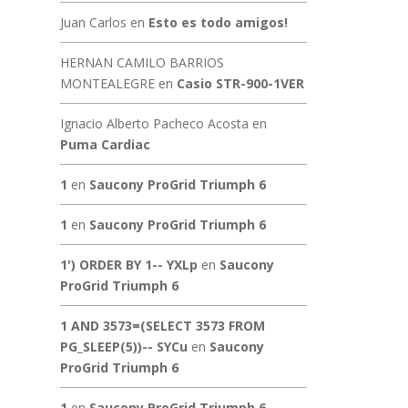
Juan Carlos
en
Esto es todo amigos!
HERNAN CAMILO BARRIOS
MONTEALEGRE
en
Casio STR-900-1VER
Ignacio Alberto Pacheco Acosta
en
Puma Cardiac
1
en
Saucony ProGrid Triumph 6
1
en
Saucony ProGrid Triumph 6
1') ORDER BY 1-- YXLp
en
Saucony
ProGrid Triumph 6
1 AND 3573=(SELECT 3573 FROM
PG_SLEEP(5))-- SYCu
en
Saucony
ProGrid Triumph 6
1
en
Saucony ProGrid Triumph 6