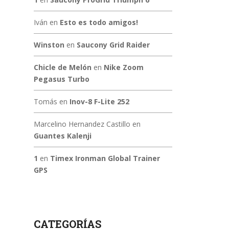
Iván
en
Esto es todo amigos!
Winston
en
Saucony Grid Raider
Chicle de Melón
en
Nike Zoom
Pegasus Turbo
Tomás
en
Inov-8 F-Lite 252
Marcelino Hernandez Castillo
en
Guantes Kalenji
1
en
Timex Ironman Global Trainer
GPS
CATEGORÍAS