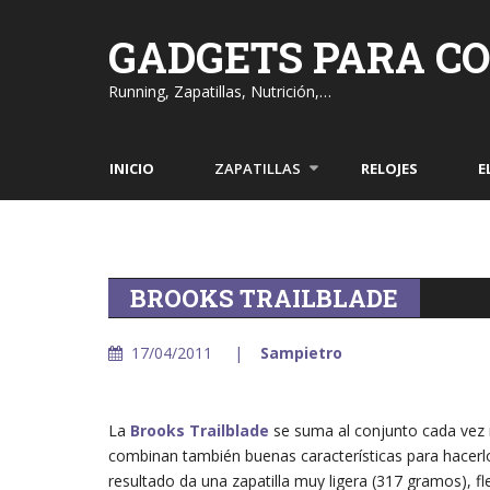
Skip
to
GADGETS PARA C
content
Running, Zapatillas, Nutrición,…
INICIO
ZAPATILLAS
RELOJES
E
BROOKS TRAILBLADE
17/04/2011
Sampietro
La
Brooks Trailblade
se suma al conjunto cada vez m
combinan también buenas características para hacerlo 
resultado da una zapatilla muy ligera (317 gramos), fl