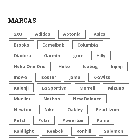
MARCAS
2XU
Adidas
Aptonia
Asics
Brooks
Camelbak
Columbia
Diadora
Garmin
gore
Hilly
Hoka One One
Hoko
Icebug
Injinji
Inov-8
Isostar
Joma
K-Swiss
Kalenji
La Sportiva
Merrell
Mizuno
Mueller
Nathan
New Balance
Newton
Nike
Oakley
Pearl Izumi
Petzl
Polar
Powerbar
Puma
Raidlight
Reebok
Ronhill
Salomon