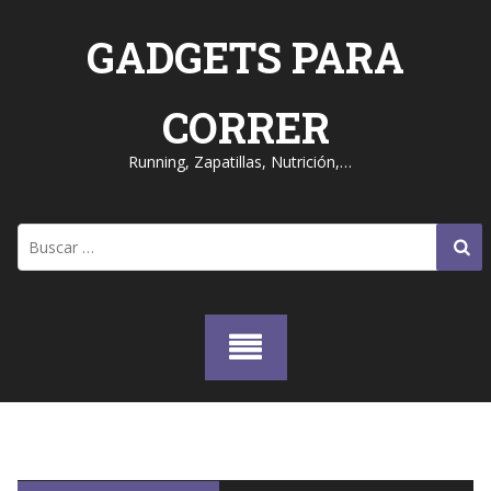
Skip
to
GADGETS PARA
content
CORRER
Running, Zapatillas, Nutrición,…
Buscar: