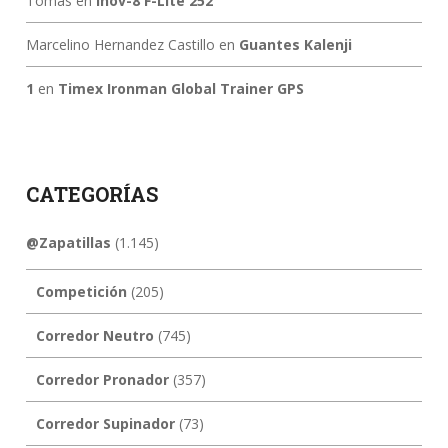
Tomás
en
Inov-8 F-Lite 252
Marcelino Hernandez Castillo
en
Guantes Kalenji
1
en
Timex Ironman Global Trainer GPS
CATEGORÍAS
@Zapatillas
(1.145)
Competición
(205)
Corredor Neutro
(745)
Corredor Pronador
(357)
Corredor Supinador
(73)