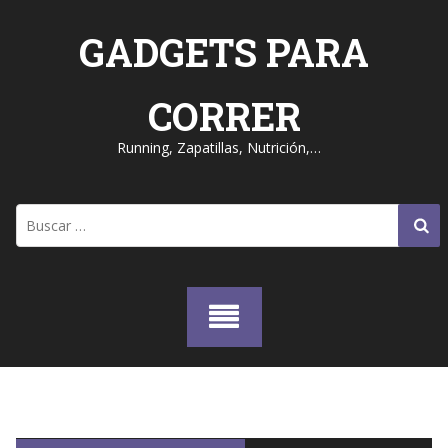
Skip
to
GADGETS PARA
content
CORRER
Running, Zapatillas, Nutrición,…
Buscar: