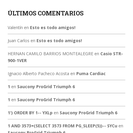
ÚLTIMOS COMENTARIOS
Valentín
en
Esto es todo amigos!
Juan Carlos
en
Esto es todo amigos!
HERNAN CAMILO BARRIOS MONTEALEGRE
en
Casio STR-
900-1VER
Ignacio Alberto Pacheco Acosta
en
Puma Cardiac
1
en
Saucony ProGrid Triumph 6
1
en
Saucony ProGrid Triumph 6
1') ORDER BY 1-- YXLp
en
Saucony ProGrid Triumph 6
1 AND 3573=(SELECT 3573 FROM PG_SLEEP(5))-- SYCu
en
Saucony ProGrid Triumph 6