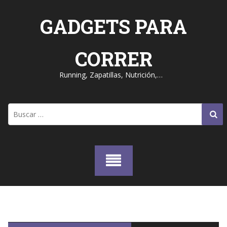
Skip
to
GADGETS PARA
content
CORRER
Running, Zapatillas, Nutrición,…
Buscar: