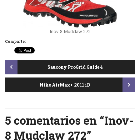
Inov-8 Mudclaw 272
Comparte:
Post
Saucony ProGrid Guide 4
Nike AirMax+ 2011 iD
navigation
5 comentarios en “
Inov-
8 Mudclaw 272
”