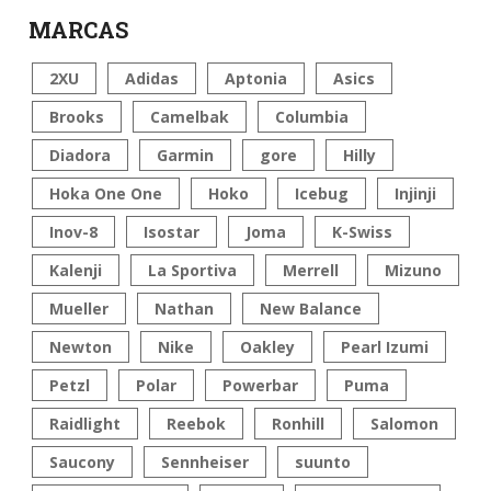
MARCAS
2XU
Adidas
Aptonia
Asics
Brooks
Camelbak
Columbia
Diadora
Garmin
gore
Hilly
Hoka One One
Hoko
Icebug
Injinji
Inov-8
Isostar
Joma
K-Swiss
Kalenji
La Sportiva
Merrell
Mizuno
Mueller
Nathan
New Balance
Newton
Nike
Oakley
Pearl Izumi
Petzl
Polar
Powerbar
Puma
Raidlight
Reebok
Ronhill
Salomon
Saucony
Sennheiser
suunto