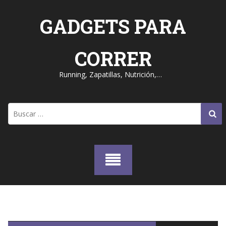
Skip
to
GADGETS PARA
content
CORRER
Running, Zapatillas, Nutrición,…
Buscar: