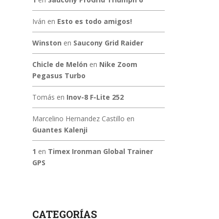
Iván
en
Esto es todo amigos!
Winston
en
Saucony Grid Raider
Chicle de Melón
en
Nike Zoom
Pegasus Turbo
Tomás
en
Inov-8 F-Lite 252
Marcelino Hernandez Castillo
en
Guantes Kalenji
1
en
Timex Ironman Global Trainer
GPS
CATEGORÍAS