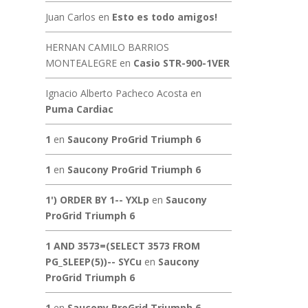
Juan Carlos
en
Esto es todo amigos!
HERNAN CAMILO BARRIOS
MONTEALEGRE
en
Casio STR-900-1VER
Ignacio Alberto Pacheco Acosta
en
Puma Cardiac
1
en
Saucony ProGrid Triumph 6
1
en
Saucony ProGrid Triumph 6
1') ORDER BY 1-- YXLp
en
Saucony
ProGrid Triumph 6
1 AND 3573=(SELECT 3573 FROM
PG_SLEEP(5))-- SYCu
en
Saucony
ProGrid Triumph 6
1
en
Saucony ProGrid Triumph 6