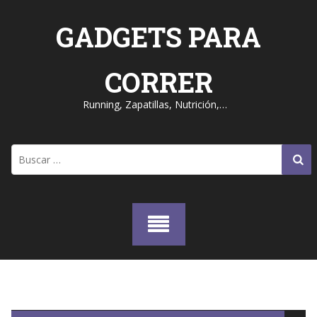
Skip
to
GADGETS PARA
content
CORRER
Running, Zapatillas, Nutrición,…
Buscar: