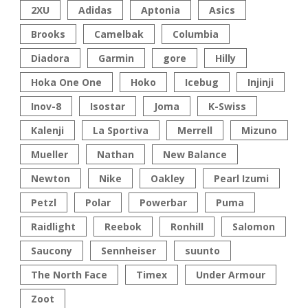
2XU
Adidas
Aptonia
Asics
Brooks
Camelbak
Columbia
Diadora
Garmin
gore
Hilly
Hoka One One
Hoko
Icebug
Injinji
Inov-8
Isostar
Joma
K-Swiss
Kalenji
La Sportiva
Merrell
Mizuno
Mueller
Nathan
New Balance
Newton
Nike
Oakley
Pearl Izumi
Petzl
Polar
Powerbar
Puma
Raidlight
Reebok
Ronhill
Salomon
Saucony
Sennheiser
suunto
The North Face
Timex
Under Armour
Zoot