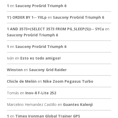
1
en
Saucony ProGrid Triumph 6
1') ORDER BY 1-- YXLp
en
Saucony ProGrid Triumph 6
1 AND 3573=(SELECT 3573 FROM PG_SLEEP(5))-- SYCu
en
Saucony ProGrid Triumph 6
1
en
Saucony ProGrid Triumph 6
Iván
en
Esto es todo amigos!
Winston
en
Saucony Grid Raider
Chicle de Melón
en
Nike Zoom Pegasus Turbo
Tomás
en
Inov-8 F-Lite 252
Marcelino Hernandez Castillo
en
Guantes Kalenji
1
en
Timex Ironman Global Trainer GPS