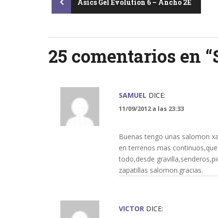
Post
Asics Gel Evolution 6 – Ancho 2E
navigation
25 comentarios en “
SAMUEL
DICE:
11/09/2012 a las 23:33
Buenas tengo unas salomon xa 3
en terrenos mas continuos,que
todo,desde gravilla,senderos,p
zapatillas salomon.gracias.
VICTOR
DICE: