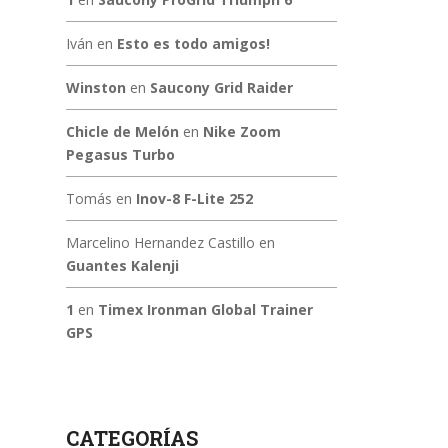
Iván
en
Esto es todo amigos!
Winston
en
Saucony Grid Raider
Chicle de Melón
en
Nike Zoom
Pegasus Turbo
Tomás
en
Inov-8 F-Lite 252
Marcelino Hernandez Castillo
en
Guantes Kalenji
1
en
Timex Ironman Global Trainer
GPS
CATEGORÍAS