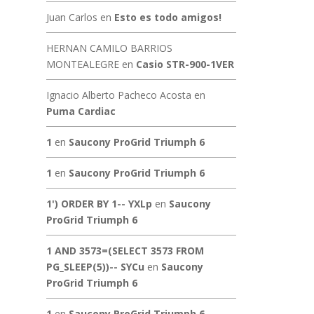
Juan Carlos
en
Esto es todo amigos!
HERNAN CAMILO BARRIOS
MONTEALEGRE
en
Casio STR-900-1VER
Ignacio Alberto Pacheco Acosta
en
Puma Cardiac
1
en
Saucony ProGrid Triumph 6
1
en
Saucony ProGrid Triumph 6
1') ORDER BY 1-- YXLp
en
Saucony
ProGrid Triumph 6
1 AND 3573=(SELECT 3573 FROM
PG_SLEEP(5))-- SYCu
en
Saucony
ProGrid Triumph 6
1
en
Saucony ProGrid Triumph 6