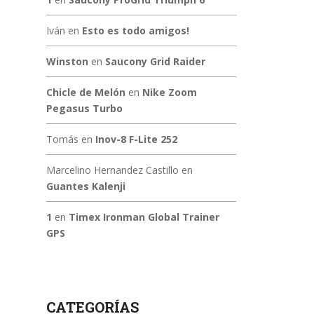
Iván
en
Esto es todo amigos!
Winston
en
Saucony Grid Raider
Chicle de Melón
en
Nike Zoom
Pegasus Turbo
Tomás
en
Inov-8 F-Lite 252
Marcelino Hernandez Castillo
en
Guantes Kalenji
1
en
Timex Ironman Global Trainer
GPS
CATEGORÍAS