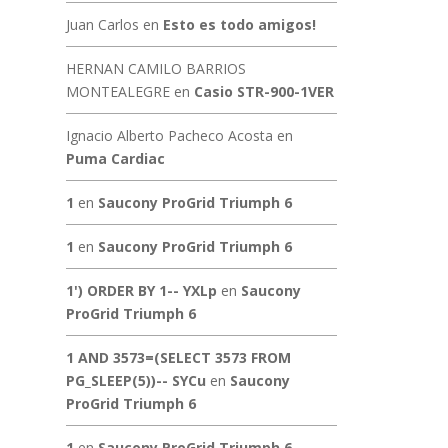
Juan Carlos
en
Esto es todo amigos!
HERNAN CAMILO BARRIOS
MONTEALEGRE
en
Casio STR-900-1VER
Ignacio Alberto Pacheco Acosta
en
Puma Cardiac
1
en
Saucony ProGrid Triumph 6
1
en
Saucony ProGrid Triumph 6
1') ORDER BY 1-- YXLp
en
Saucony
ProGrid Triumph 6
1 AND 3573=(SELECT 3573 FROM
PG_SLEEP(5))-- SYCu
en
Saucony
ProGrid Triumph 6
1
en
Saucony ProGrid Triumph 6