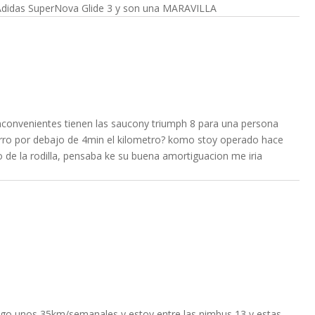
Adidas SuperNova Glide 3 y son una MARAVILLA
nconvenientes tienen las saucony triumph 8 para una persona
orro por debajo de 4min el kilometro? komo stoy operado hace
 de la rodilla, pensaba ke su buena amortiguacion me iria
hago unos 35km/semanales y estoy entre las nimbus 13 y estas