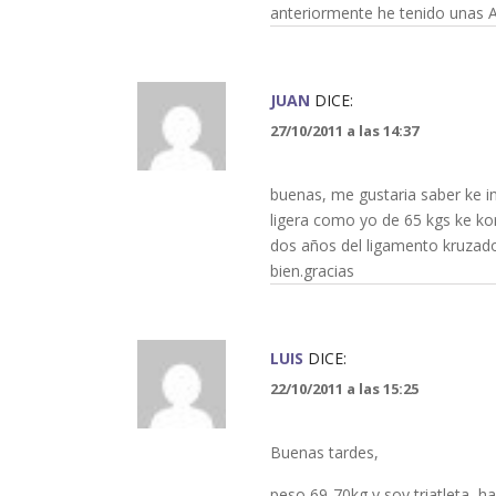
anteriormente he tenido unas 
JUAN
DICE:
27/10/2011 a las 14:37
buenas, me gustaria saber ke i
ligera como yo de 65 kgs ke k
dos años del ligamento kruzado
bien.gracias
LUIS
DICE:
22/10/2011 a las 15:25
Buenas tardes,
peso 69-70kg y soy triatleta, 