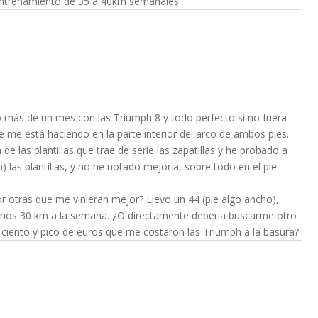
ntrenamiento de 35 a 40km semanales.
o más de un mes con las Triumph 8 y todo perfecto si no fuera
 me está haciendo en la parte interior del arco de ambos pies.
e las plantillas que trae de serie las zapatillas y he probado a
 las plantillas, y no he notado mejoría, sobre todo en el pie
 por otras que me vinieran mejor? Llevo un 44 (pie algo ancho),
 unos 30 km a la semana. ¿O directamente debería buscarme otro
s ciento y pico de euros que me costaron las Triumph a la basura?