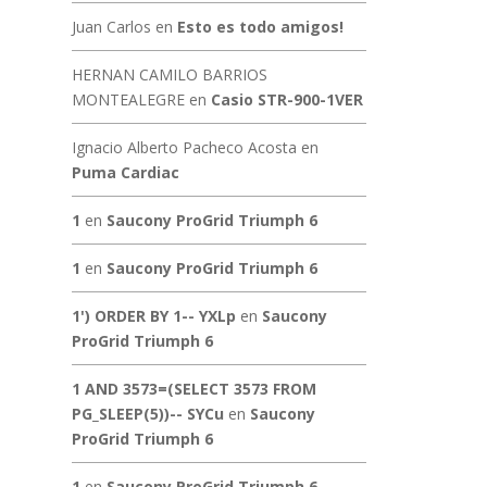
Juan Carlos
en
Esto es todo amigos!
HERNAN CAMILO BARRIOS
MONTEALEGRE
en
Casio STR-900-1VER
Ignacio Alberto Pacheco Acosta
en
Puma Cardiac
1
en
Saucony ProGrid Triumph 6
1
en
Saucony ProGrid Triumph 6
1') ORDER BY 1-- YXLp
en
Saucony
ProGrid Triumph 6
1 AND 3573=(SELECT 3573 FROM
PG_SLEEP(5))-- SYCu
en
Saucony
ProGrid Triumph 6
1
en
Saucony ProGrid Triumph 6