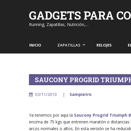
Skip
to
GADGETS PARA C
content
Running, Zapatillas, Nutrición,…
INICIO
ZAPATILLAS
RELOJES
E
SAUCONY PROGRID TRIUMPH
03/11/2010
Sampietro
Ya tenemos por aqui la
Saucony Progrid Triumph 8
encima de 75 kgs que entrenen maratón o distancias l
arcos normales o altos. En esta versión se ha reduci