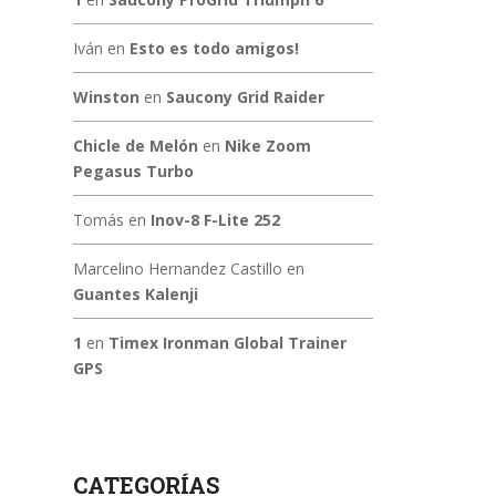
Iván
en
Esto es todo amigos!
Winston
en
Saucony Grid Raider
Chicle de Melón
en
Nike Zoom
Pegasus Turbo
Tomás
en
Inov-8 F-Lite 252
Marcelino Hernandez Castillo
en
Guantes Kalenji
1
en
Timex Ironman Global Trainer
GPS
CATEGORÍAS