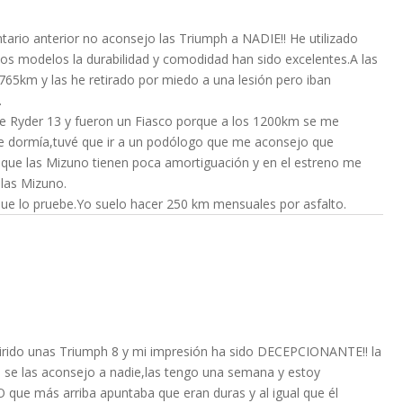
ario anterior no aconsejo las Triumph a NADIE!! He utilizado
os modelos la durabilidad y comodidad han sido excelentes.A las
1765km y las he retirado por miedo a una lesión pero iban
.
 Ryder 13 y fueron un Fiasco porque a los 1200km se me
 me dormía,tuvé que ir a un podólogo que me aconsejo que
o que las Mizuno tienen poca amortiguación y en el estreno me
las Mizuno.
o que lo pruebe.Yo suelo hacer 250 km mensuales por asfalto.
rido unas Triumph 8 y mi impresión ha sido DECEPCIONANTE!! la
 se las aconsejo a nadie,las tengo una semana y estoy
 que más arriba apuntaba que eran duras y al igual que él