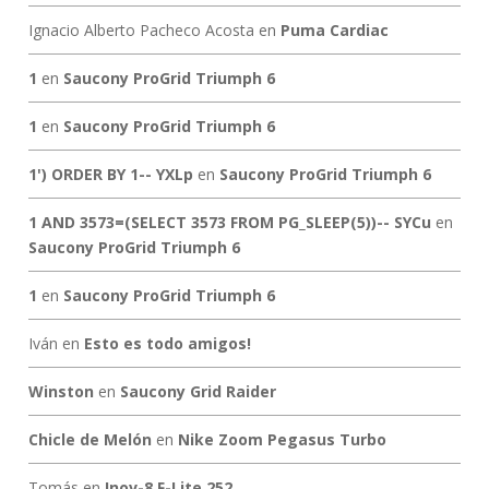
Ignacio Alberto Pacheco Acosta
en
Puma Cardiac
1
en
Saucony ProGrid Triumph 6
1
en
Saucony ProGrid Triumph 6
1') ORDER BY 1-- YXLp
en
Saucony ProGrid Triumph 6
1 AND 3573=(SELECT 3573 FROM PG_SLEEP(5))-- SYCu
en
Saucony ProGrid Triumph 6
1
en
Saucony ProGrid Triumph 6
Iván
en
Esto es todo amigos!
Winston
en
Saucony Grid Raider
Chicle de Melón
en
Nike Zoom Pegasus Turbo
Tomás
en
Inov-8 F-Lite 252