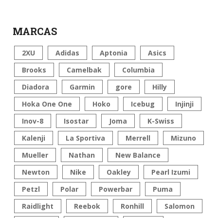
MARCAS
2XU
Adidas
Aptonia
Asics
Brooks
Camelbak
Columbia
Diadora
Garmin
gore
Hilly
Hoka One One
Hoko
Icebug
Injinji
Inov-8
Isostar
Joma
K-Swiss
Kalenji
La Sportiva
Merrell
Mizuno
Mueller
Nathan
New Balance
Newton
Nike
Oakley
Pearl Izumi
Petzl
Polar
Powerbar
Puma
Raidlight
Reebok
Ronhill
Salomon