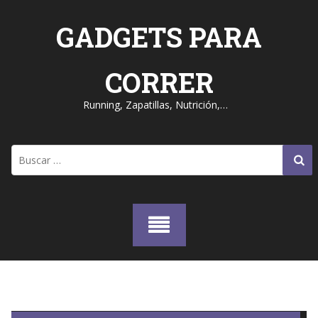
Skip
to
GADGETS PARA
content
CORRER
Running, Zapatillas, Nutrición,…
Buscar: